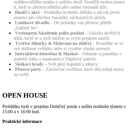
nejšikovnějšího pejska z našeho okolí. Soutěžit mohou pouze
ti, kteří se předem přihlásí přes online formulář níže.
Hasiči v akci
– Prohlídka techniky zblízka a nácvik první
pomoci pro všechny fanoušky záchranných složek.
Loutkové divadlo
– Do pohádky vás přenese příběh
„Zakletý les“.
Vystoupení Akademie psího poslání
– Ukázka skvělých
triků, které se u nich můžete se svým pejskem naučit.
Tvořivé dílničky & Malování na obličej
– Proměňte se ve
své oblíbené zvířátko nebo si vyrobte vlastní suvenýr.
Interaktivní fotostěna & Maskot
– Odneste si památku v
podobě fotky s maskotem z Tlapkové patroly.
Skákací hrady
– Svět plný hopsání a zábavy.
Pěnová párty
– Závěrečné osvěžení, které děti milují nejvíc
na světě.
OPEN HOUSE
Prohlídka bytů v projektu Dubičný potok s naším realitním týmem v
15:00 a v 16:00 hod.
Praktické informace