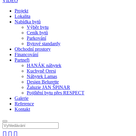
VIDEO
Projekt
Lokalita
Nabídka bytů
Výběr bytu
Ceník bytů
Parkování
Bytové standardy
Obchodní prostory
Financování
Partneři
HANÁK nábytek
Kuchyně Oresi
Nábytek Lamas
Design Belurette
Žaluzie JAN ŠPINAR
Pojištění bytu přes RESPECT
Galerie
Reference
Kontakt


