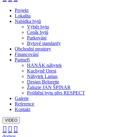
Projekt
Lokalita
Nabídka bytů
Výběr bytu
Ceník bytů
Parkování
Bytové standardy
Obchodní prostory
Financování
Partneři
HANÁK nábytek
Kuchyně Oresi
Nábytek Lamas
Design Belurette
Žaluzie JAN ŠPINAR
Pojištění bytu přes RESPECT
Galerie
Reference
Kontakt
VIDEO



domov