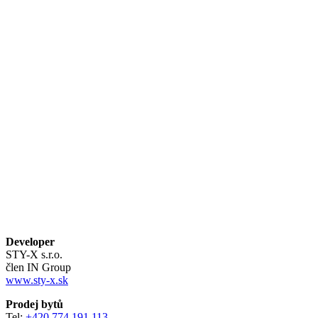
Developer
STY-X s.r.o.
člen IN Group
www.sty-x.sk
Prodej bytů
Tel:
+420 774 191 113