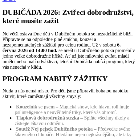
DUBIČÁDA 2026: Zvířecí dobrodružství,
které musíte zažít
Největší oslava Dne dětí v Dubičném potoku se nezadržitelně blíží.
Připravte se na odpoledne plné smíchu, kouzel a
nezapomenutelných zážitků pro celou rodinu. Už v sobotu
6.
června 2026 od 14:00 hod.
se areál u Dubičného potoka promění v
jedno velké dobrodružné hřiště. Ať už jste milovníci zvířat, mladí
umělci nebo malí odvážlivci, letošní Dubičáda nabízí program, který
vás nenechá v klidu.
PROGRAM NABITÝ ZÁŽITKY
Nuda u nás nemá místo. Pro děti jsme připravili bohatou nabídku
aktivit, které zaměstnají všechny smysly:
Kouzelník se psem
– Magická show, kde hlavní roli hraje
psí inteligence a neuvěřitelné triky, které vás ohromí.
Tlapková dobrodružná stezka
– Splňte všechny úkoly a
získejte lákavou odměnu.
Soutěž Nej pejsek Dubičného potoka
– Předveďte svého
šikovného chlupáče. Hledáme nejen nejkrásnějšího, ale taky